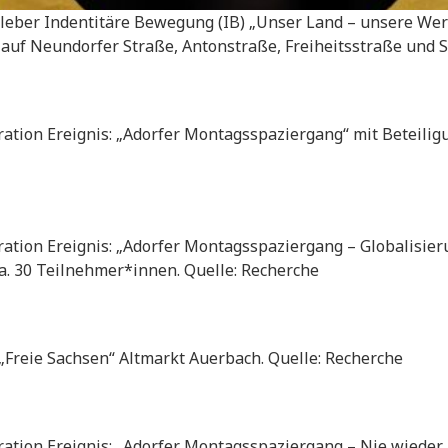
leber Indentitäre Bewegung (IB) „Unser Land – unsere Wert
, auf Neundorfer Straße, Antonstraße, Freiheitsstraße und 
ion Ereignis: „Adorfer Montagsspaziergang“ mit Beteiligun
ion Ereignis: „Adorfer Montagsspaziergang – Globalisieru
ca. 30 Teilnehmer*innen. Quelle: Recherche
„Freie Sachsen“ Altmarkt Auerbach. Quelle: Recherche
ion Ereignis: „Adorfer Montagsspaziergang – Nie wieder K